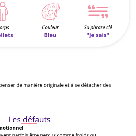
orps
Couleur
Sa phrase clé
llets
Bleu
"Je sais"
penser de manière originale et à se détacher des
Les défauts
motionnel
vent parfois être perçus comme froids ou