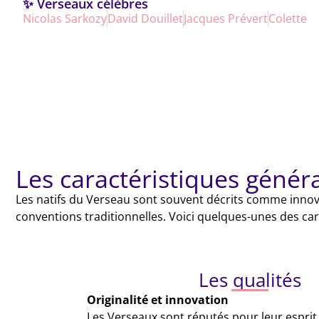
✨ Verseaux célèbres
Nicolas Sarkozy
David Douillet
Jacques Prévert
Colette
Les caractéristiques génér
Les natifs du Verseau sont souvent décrits comme innov
conventions traditionnelles. Voici quelques-unes des car
Les qualités
Originalité et innovation
Les Verseaux sont réputés pour leur esprit