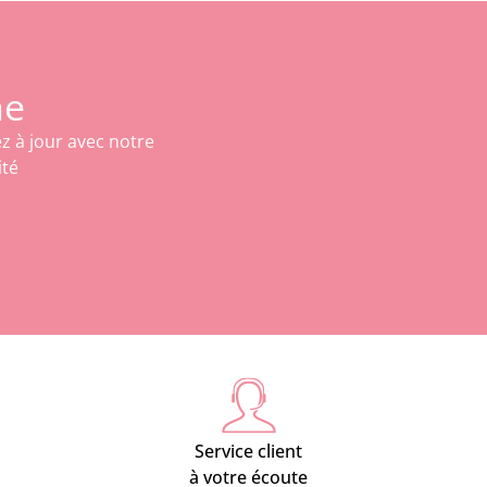
ne
z à jour avec notre
ité
Service client
à votre écoute