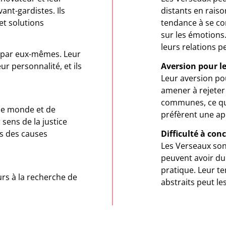
ant-gardistes. Ils
distants en rais
et solutions
tendance à se co
sur les émotion
leurs relations p
er par eux-mêmes. Leur
r personnalité, et ils
Aversion pour l
Leur aversion pou
amener à rejete
communes, ce qui
 le monde et de
préfèrent une ap
sens de la justice
ns des causes
Difficulté à conc
Les Verseaux sont
peuvent avoir du 
pratique. Leur t
ours à la recherche de
abstraits peut l