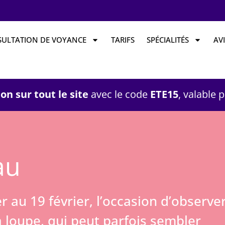
ULTATION DE VOYANCE
TARIFS
SPÉCIALITÉS
AVI
on sur tout le site
avec le code
ETE15
, valable 
au
r au 19 février, l’occasion d’observer
a loupe, qui peut parfois sembler