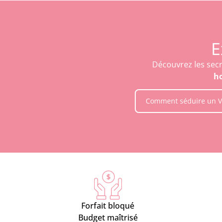
E
Découvrez les secr
h
Comment séduire un V
Forfait bloqué
Budget maîtrisé