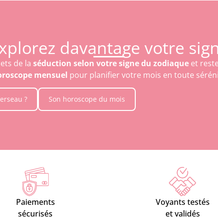
xplorez davantage votre sig
ets de la
séduction selon votre signe du zodiaque
et reste
oroscope mensuel
pour planifier votre mois en toute sérén
erseau ?
Son horoscope du mois
Paiements
Voyants testés
sécurisés
et validés