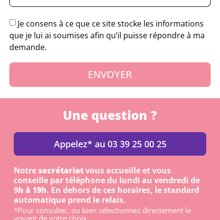
Je consens à ce que ce site stocke les informations
que je lui ai soumises afin qu’il puisse répondre à ma
demande.
ENVOYER
Une question ?
Appelez* au 03 39 25 00 25
Notre
secrétariat
vous accueille et vous
conseille par téléphone du lundi au vendredi de
9
h à 19h
. En dehors de ces horaires, le standard
automatique prend le relais.
*Pour consulter, ou bien sélectionnez directement le
voyant de votre choix.