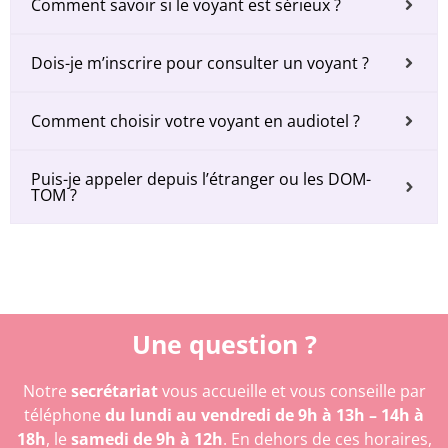
Comment savoir si le voyant est sérieux ?
Dois-je m’inscrire pour consulter un voyant ?
Comment choisir votre voyant en audiotel ?
Puis-je appeler depuis l’étranger ou les DOM-
TOM ?
Une question ?
Notre
secrétariat
vous accueille et vous conseille par
téléphone
du lundi au vendredi de 9h à 13h – 14h à
18h
, le
samedi de 9h à 12h
. En dehors de ces horaires,