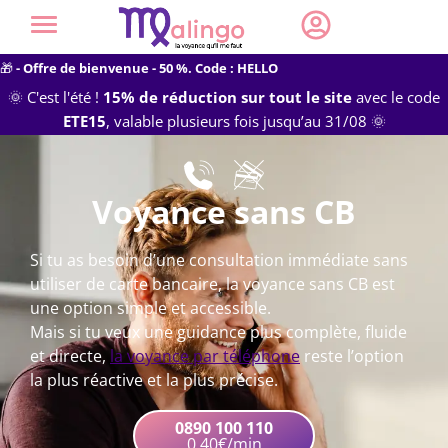
🎁
- Offre de bienvenue - 50 %. Code : HELLO
🌞 C'est l'été !
15% de réduction sur tout le site
avec le code
ETE15
, valable plusieurs fois jusqu’au 31/08 🌞
Voyance sans CB
Si tu as besoin d’une consultation immédiate sans
utiliser de carte bancaire, la voyance sans CB est
une option simple et accessible.
Mais si tu veux une guidance plus complète, fluide
et directe,
la voyance par téléphone
reste l’option
la plus réactive et la plus précise.
0890 100 110
0,40€/min