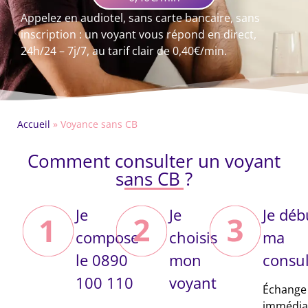
Appelez en audiotel, sans carte bancaire, sans
inscription : un voyant vous répond en direct,
24h/24 – 7j/7, au tarif clair de 0,40€/min.
Accueil
»
Voyance sans CB
Comment consulter un voyant
sans CB ?
Je
Je
Je déb
compose
choisis
ma
le 0890
mon
consul
100 110
voyant
Échange
immédiat