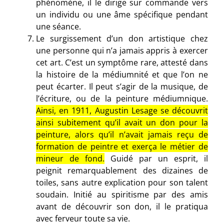
phénomène, il le dirige sur commande vers
un individu ou une âme spécifique pendant
une séance.
Le surgissement d’un don artistique chez
une personne qui n’a jamais appris à exercer
cet art. C’est un symptôme rare, attesté dans
la histoire de la médiumnité et que l’on ne
peut écarter. Il peut s’agir de la musique, de
l’écriture, ou de la peinture médiumnique.
Ainsi, en 1911, Augustin Lesage se découvrit
ainsi subitement qu’il avait un don pour la
peinture, alors qu’il n’avait jamais reçu de
formation de peintre et exerça le métier de
mineur de fond.
Guidé par un esprit, il
peignit remarquablement des dizaines de
toiles, sans autre explication pour son talent
soudain. Initié au spiritisme par des amis
avant de découvrir son don, il le pratiqua
avec ferveur toute sa vie.