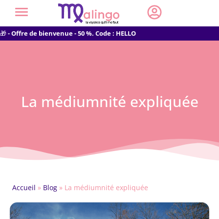
🎁
- Offre de bienvenue - 50 %. Code : HELLO
La médiumnité expliquée
Accueil
»
Blog
»
La médiumnité expliquée