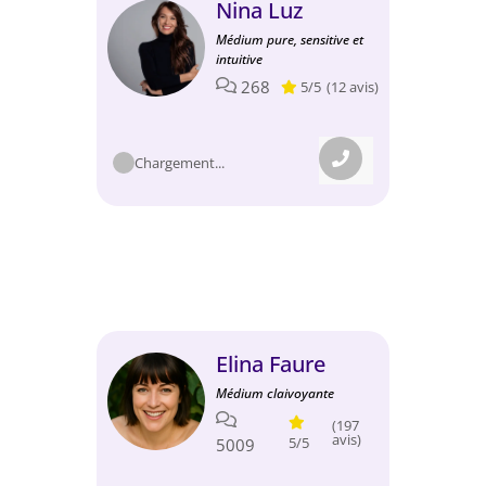
Nina Luz
Médium pure, sensitive et
intuitive
268
5/5
(12 avis)
Chargement...
Elina Faure
Médium claivoyante
(197
avis)
5/5
5009