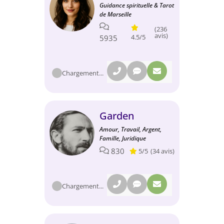
Guidance spirituelle & Tarot
de Marseille
(236
avis)
4.5/5
5935
Chargement...
Garden
Amour, Travail, Argent,
Famille, Juridique
830
5/5
(34 avis)
Chargement...