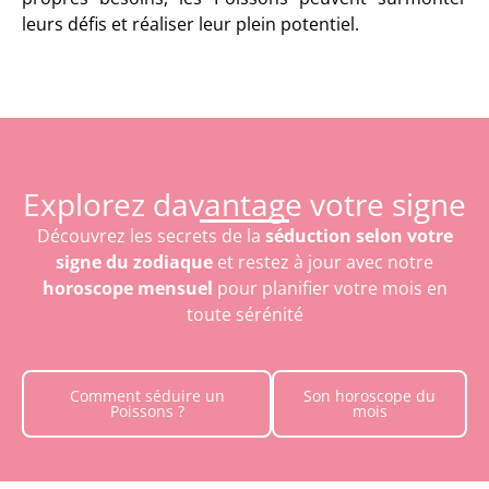
leurs défis et réaliser leur plein potentiel.
Explorez davantage votre signe
Découvrez les secrets de la
séduction selon votre
signe du zodiaque
et restez à jour avec notre
horoscope mensuel
pour planifier votre mois en
toute sérénité
Comment séduire un
Son horoscope du
Poissons ?
mois