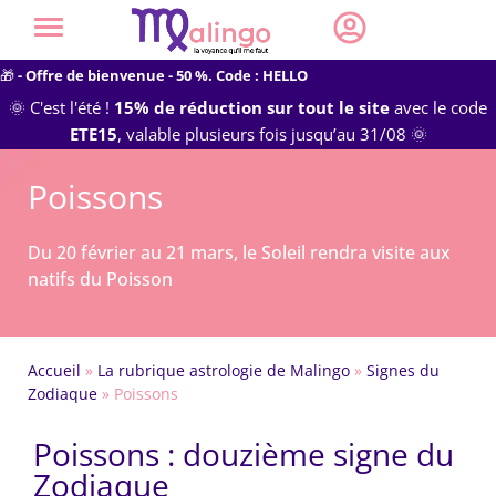
🎁
- Offre de bienvenue - 50 %. Code : HELLO
🌞 C'est l'été !
15% de réduction sur tout le site
avec le code
ETE15
, valable plusieurs fois jusqu’au 31/08 🌞
Poissons
Du 20 février au 21 mars, le Soleil rendra visite aux
natifs du Poisson
Accueil
»
La rubrique astrologie de Malingo
»
Signes du
Zodiaque
»
Poissons
Poissons : douzième signe du
Zodiaque