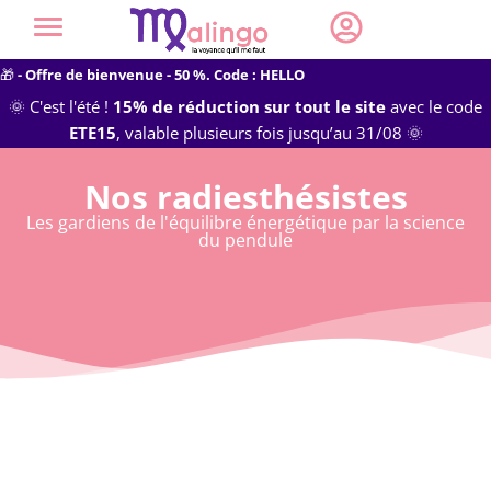
🎁
- Offre de bienvenue - 50 %. Code : HELLO
🌞 C'est l'été !
15% de réduction sur tout le site
avec le code
ETE15
, valable plusieurs fois jusqu’au 31/08 🌞
Nos radiesthésistes
Les gardiens de l'équilibre énergétique par la science
du pendule