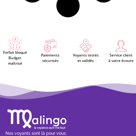
Forfait bloqué
Paiements
Voyants testés
Service client
Budget
sécurisés
et validés
à votre écoute
maîtrisé
Nos voyants sont là pour vous.