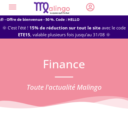
🎁
- Offre de bienvenue - 50 %. Code : HELLO
🌞 C'est l'été !
15% de réduction sur tout le site
avec le code
ETE15
, valable plusieurs fois jusqu’au 31/08 🌞
Finance
Toute l'actualité Malingo