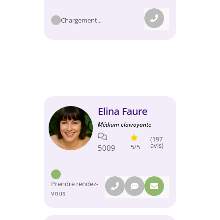
Chargement...
Elina Faure
Médium claivoyante
(197
avis)
5/5
5009
Prendre rendez-
vous