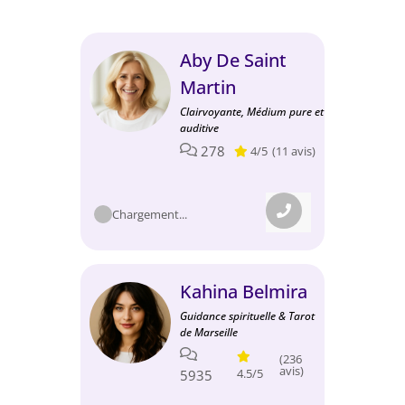
Aby De Saint
Martin
Clairvoyante, Médium pure et
auditive
278
4/5
(11 avis)
Chargement...
Kahina Belmira
Guidance spirituelle & Tarot
de Marseille
(236
avis)
4.5/5
5935