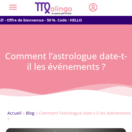
🎁
- Offre de bienvenue - 50 %. Code : HELLO
Comment l’astrologue date-t-
il les événements ?
Accueil
»
Blog
»
Comment l’astrologue date-t-il les événements
?