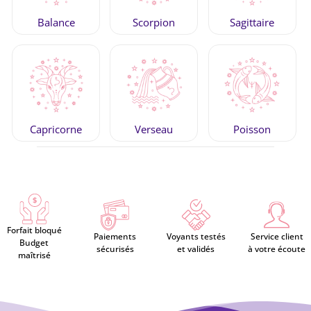
Balance
Scorpion
Sagittaire
Capricorne
Verseau
Poisson
Forfait bloqué
Paiements
Voyants testés
Service client
Budget
sécurisés
et validés
à votre écoute
maîtrisé