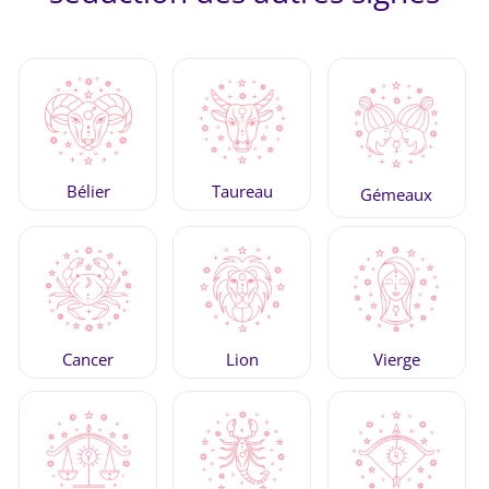
Bélier
Taureau
Gémeaux
Cancer
Lion
Vierge