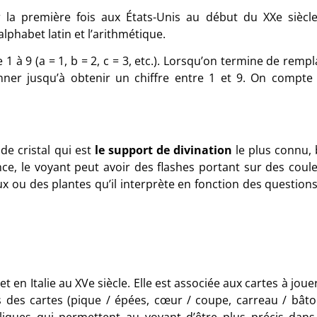
la première fois aux États-Unis au début du XXe siècle
alphabet latin et l’arithmétique.
 1 à 9 (a = 1, b = 2, c = 3, etc.). Lorsqu’on termine de remp
ionner jusqu’à obtenir un chiffre entre 1 et 9. On compte
 de cristal qui est
le support de divination
le plus connu, 
ce, le voyant peut avoir des flashes portant sur des coule
 ou des plantes qu’il interprète en fonction des questions
 en Italie au XVe siècle. Elle est associée aux cartes à joue
es des cartes (pique / épées, cœur / coupe, carreau / bâto
liques qui permettent au voyant d’être plus précis dans