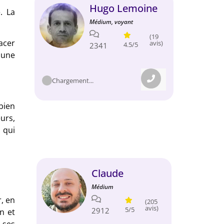
Hugo Lemoine
. La
Médium, voyant
(19
lacer
avis)
4.5/5
2341
 une
Chargement...
bien
urs,
 qui
Claude
Médium
r, en
(205
avis)
5/5
2912
n et
 ses