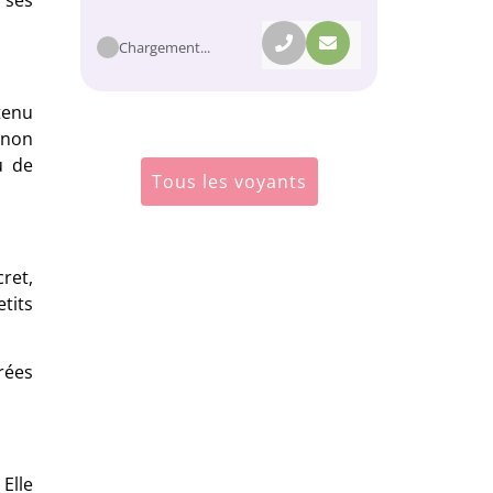
Chargement...
tenu
 non
u de
Tous les voyants
ret,
tits
rées
Elle