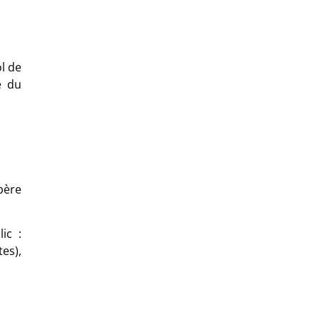
ol de
e du
opère
ic :
es),