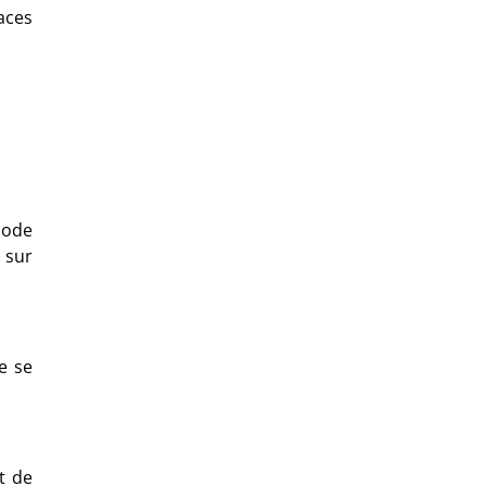
aces
hode
 sur
e se
t de