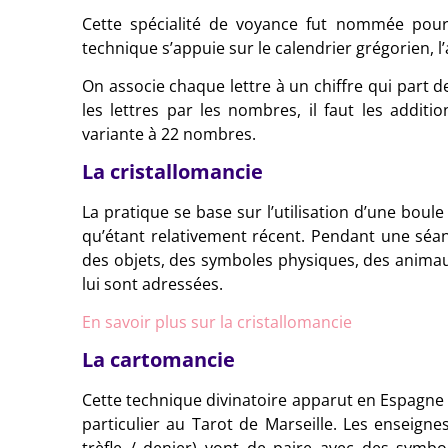
Cette spécialité de voyance fut nommée pour 
technique s’appuie sur le calendrier grégorien, l’
On associe chaque lettre à un chiffre qui part de
les lettres par les nombres, il faut les addit
variante à 22 nombres.
La cristallomancie
La pratique se base sur l’utilisation d’une boule
qu’étant relativement récent. Pendant une séan
des objets, des symboles physiques, des animaux
lui sont adressées.
En savoir plus sur la cristallomancie
La cartomancie
Cette technique divinatoire apparut en Espagne et
particulier au Tarot de Marseille. Les enseign
trèfle / denier) vont de paire avec des symbo