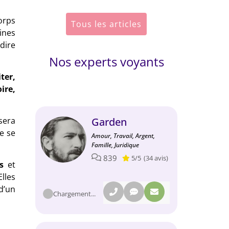
orps
Tous les articles
ines
dire
Nos experts voyants
ter,
ire,
sera
Garden
le se
Amour, Travail, Argent,
Famille, Juridique
839
5/5
(34 avis)
s
et
Elles
d’un
Chargement...