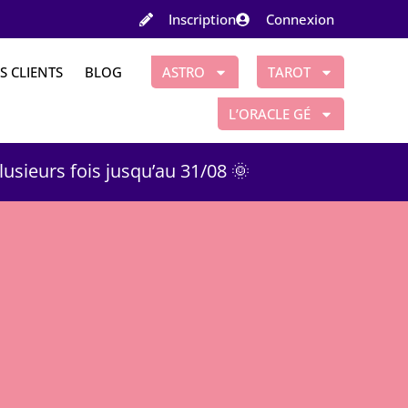
Inscription
Connexion
S CLIENTS
BLOG
ASTRO
TAROT
L’ORACLE GÉ
plusieurs fois jusqu’au 31/08 🌞